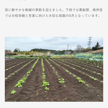
y
目に鮮やかな新緑の季節を迎えました。下田では黒船祭、南伊豆
K
では分校存続と充実に向けた大切な局面の5月となっています。
T
V
-
1
2
c
h