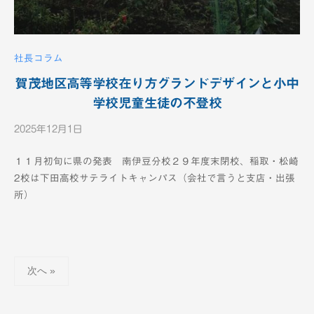
社長コラム
賀茂地区高等学校在り方グランドデザインと小中
学校児童生徒の不登校
2025年12月1日
b
y
１１月初旬に県の発表 南伊豆分校２９年度末閉校、稲取・松崎
K
2校は下田高校サテライトキャンパス（会社で言うと支店・出張
T
所）
V
-
1
2
投
c
次へ »
h
稿
の