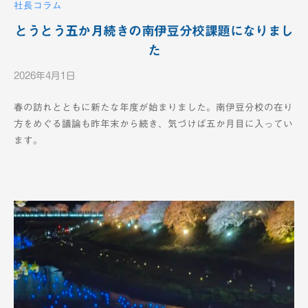
社長コラム
とうとう五か月続きの南伊豆分校課題になりまし
た
2026年4月1日
b
y
春の訪れとともに新たな年度が始まりました。南伊豆分校の在り
K
方をめぐる議論も昨年末から続き、気づけば五か月目に入ってい
T
ます。
V
-
1
2
c
h