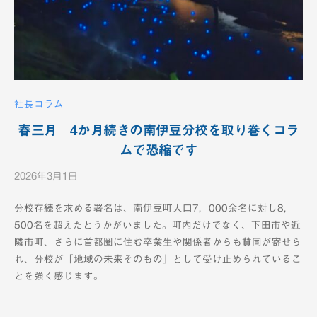
社長コラム
春三月 4か月続きの南伊豆分校を取り巻くコラ
ムで恐縮です
2026年3月1日
b
y
分校存続を求める署名は、南伊豆町人口7，000余名に対し8，
K
500名を超えたとうかがいました。町内だけでなく、下田市や近
T
隣市町、さらに首都圏に住む卒業生や関係者からも賛同が寄せら
V
れ、分校が「地域の未来そのもの」として受け止められているこ
-
とを強く感じます。
1
2
c