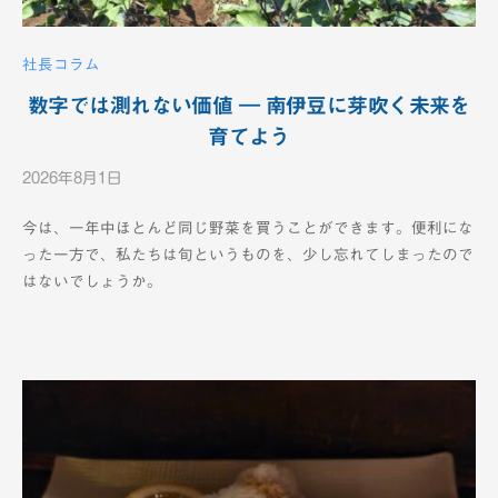
備
社長コラム
数字では測れない価値 ― 南伊豆に芽吹く未来を
育てよう
2026年8月1日
b
y
今は、一年中ほとんど同じ野菜を買うことができます。便利にな
K
った一方で、私たちは旬というものを、少し忘れてしまったので
T
はないでしょうか。
V
-
1
2
c
h