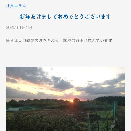
社長コラム
新年あけましておめでとうございます
2026年1月1日
b
y
当地は人口減少の波をかぶり 学校の縮小が進んでいます
K
T
V
-
1
2
c
h