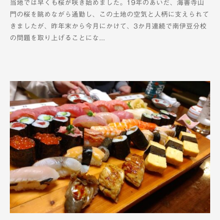
当地では早くも桜が咲き始めました。19年のあいだ、海善寺山
K
門の桜を眺めながら通勤し、この土地の空気と人柄に支えられて
T
きましたが、昨年末から今月にかけて、3か月連続で南伊豆分校
V
の問題を取り上げることにな...
-
1
2
c
h