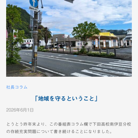
c
h
社長コラム
「地域を守るということ」
2026年6月1日
b
y
とうとう昨年末より、この番組表コラム欄で下田高校南伊豆分校
K
の存続充実問題について書き続けることになりました。
T