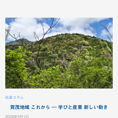
V
-
1
2
c
h
社長コラム
賀茂地域 これから ― 学びと産業 新しい動き
2026年5月1日
b