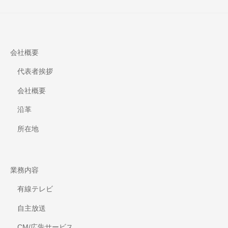
ペ
ー
ジ
送
会社概要
り
代表者挨拶
会社概要
沿革
所在地
業務内容
有線テレビ
自主放送
CM/広告サービス