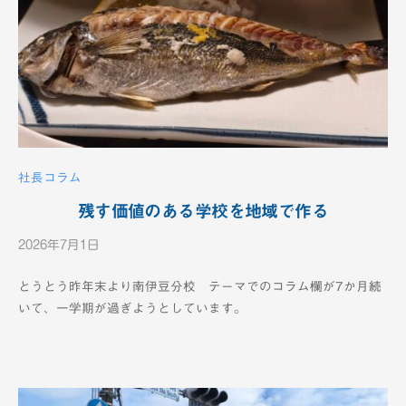
社長コラム
残す価値のある学校を地域で作る
2026年7月1日
b
y
とうとう昨年末より南伊豆分校 テーマでのコラム欄が7か月続
K
いて、一学期が過ぎようとしています。
T
V
-
1
2