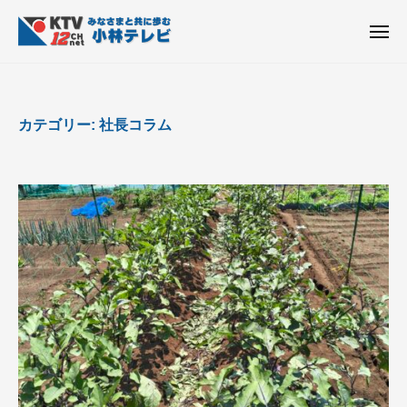
K
ュ
コ
T
ー
ン
メ
V
ニ
K
テ
皆
-
ュ
ー
ン
T
さ
1
ん
2
ツ
V
カテゴリー:
社長コラム
c
と
へ
-
h
共
ス
1
小
に
キ
2
林
歩
ッ
c
テ
む
プ
h
レ
ビ
小
設
林
備
テ
レ
ビ
設