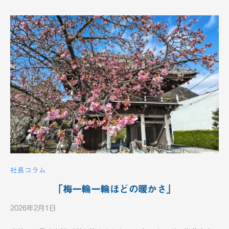
h
社長コラム
「梅一輪一輪ほどの暖かさ」
2026年2月1日
b
y