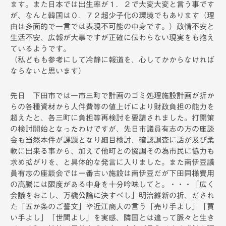
ます。また日本では出生率が１．２で大変大変と言う事です
が、なんと韓国は０．７２超少子化の環境でもあります（理
由は多面的で一言では表現不可能の中身です。）政情不安と
生活不安、広報が大事ですが正確に伝わらない現実をも抱え
ているようです。
（私どもも参考にして冷静に報道を、心してかからなければ
ならないと思います）
先日 下田市では一市三町で計画のゴミ処理施設計画が折か
らの各種資材から人件費等の値上げにより財政負担の能力を
超えたと、各三町に負担等再検討を要請されました。打開策
の検討開始となったわけですが、先日市議員有志の方の座談
会も当然本件が課題となり細目検討、確認調査に話が及び柔
軟に出来る事から、加えて他町との協調その為市民に協力も
求め拡がりを、と具体的な発言に入りました。また南伊豆議
員有志の座談会では一番古い施設は南伊豆だが下田同様費用
の高騰には限度がある中身を十分吟味してと。・・・「広く
会議をおこし、万機公論に決すべし」明治維新の折、だされ
た「五か条のご誓文」や近江商人の言う「売り手よし」「買
い手よし」「世間よし」を実感、隣国とは違って脈々と生き