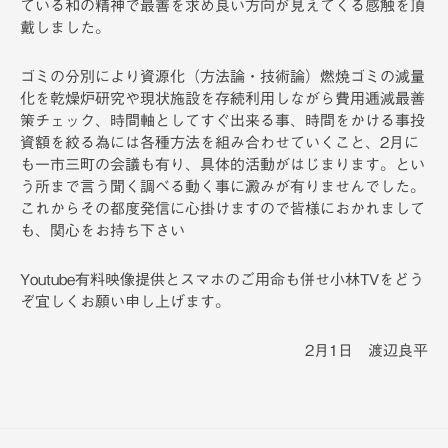
ている和の精神で最善を求め良い方向が見えてくる感触を頂
戴しました。
ゴミの分別により資源化（方法論・技術論）燃焼ゴミの減量
化を乾燥炉研究や現状施設を存続利用しながら費用逓減最善
策チェック、時間軸としてすぐ出来る事、時間をかける事投
資額を絞る為には各種方法を組み合わせていくこと、2月に
も一市三町の会議も有り、具体的活動がはじまります。とい
う所まで言う聞く調べる動く事に澱みが有りませんでした。
これからその都度発信に心掛けますので皆様におかれまして
も、関心をお持ち下さい
Youtube有料映像提供とスマホのご用命も併せ小林TVをどう
ぞ宜しくお願い申し上げます。
2月1日 渡辺良平