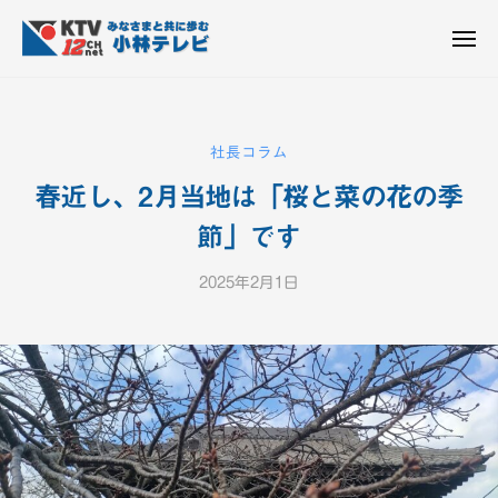
K
ュ
コ
T
ー
ン
メ
V
ニ
K
テ
皆
-
ュ
ー
ン
T
さ
1
ん
2
ツ
V
社長コラム
c
と
へ
-
h
共
春近し、2月当地は「桜と菜の花の季
ス
1
小
に
キ
2
節」です
林
歩
ッ
c
テ
む
プ
2025年2月1日
b
h
レ
y
ビ
小
K
設
林
T
備
テ
V
レ
-
1
ビ
2
設
c