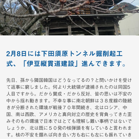
備
h
2月8日には下田須原トンネル掘削起工
式、「伊豆縦貫道建設」進んできます。
先日、孫から隣国韓国はどうなってるの？と問いかけを受け
て返事に窮しました。何より大統領が逮捕されたのは同国5
人目ですから。だから賛成・だから反対、皆の思いは不安の
中から揺れ動きます。不幸な事に南北朝鮮は３８度線の陸続
きが分断された環境が戦後７０年間続き、北はロシア、中
国、南は西欧、アメリカと真向対立の歴史を背負ってきた歪
みそのもの環境で日本ではとても理解し難い事柄ではないで
しょうか、北は既に５０発の核弾頭を有していると言われま
す。核の不安を煽れば向き合い方も右にも左にも振れていき