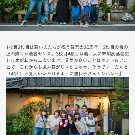
備
1枚目2枚目は若い人たちが祝う賀楽太20周年、2枚目の皆の
上の飾りが若者センス。3枚目4枚目は若い人に末期高齢者交
じり表彰状から二次会まで。元気が良いことはホント良いこ
とで、これからも遠方客がじゃかじゃか、そうです「たんと
（沢山）お見えいただけるように佳代子さんガンバレー」