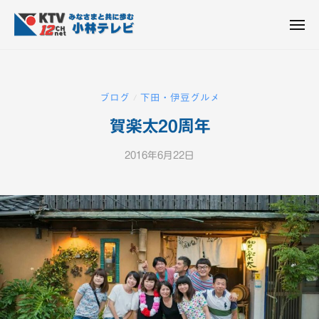
K
ュ
コ
T
ー
ン
メ
V
ニ
K
テ
皆
-
ュ
ー
ン
T
さ
1
ん
2
ツ
V
ブログ
下田・伊豆グルメ
/
c
と
へ
-
h
共
賀楽太20周年
ス
1
小
に
キ
2
林
歩
2016年6月22日
b
ッ
c
テ
む
y
プ
h
レ
K
ビ
小
T
設
V
林
備
-
テ
1
レ
2
ビ
c
設
h