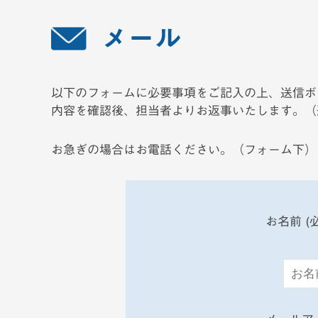
レ
ビ
メール
お
設
問
備
以下のフォームに必要事項をご記入の上、送信ボ
い
内容を確認後、担当者よりお返事いたします。（
合
お急ぎの場合はお電話ください。（フォーム下）
わ
せ
お名前 (
2025
年
9
月