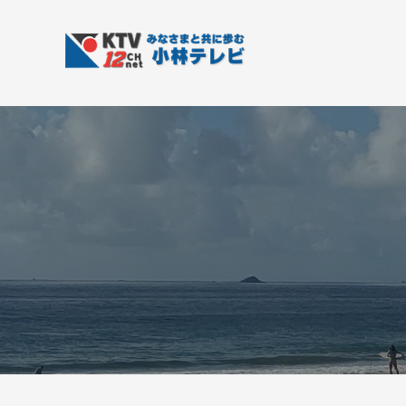
コ
T
ン
V
テ
-
K
皆
1
ン
さ
T
2
ツ
ん
V
c
へ
と
h
-
ス
共
小
1
キ
に
林
ッ
2
歩
テ
プ
c
む
レ
h
ビ
小
設
備
林
テ