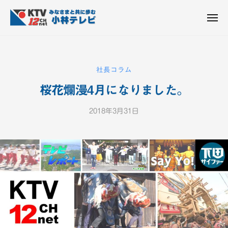
K
ュ
コ
T
ー
ン
メ
V
ニ
K
テ
皆
-
ュ
ー
ン
T
さ
1
ん
2
ツ
V
社長コラム
c
と
へ
-
h
共
桜花爛漫4月になりました。
ス
1
小
に
キ
2
林
歩
2018年3月31日
b
ッ
c
テ
む
y
プ
h
レ
K
ビ
小
T
設
V
林
備
-
テ
1
レ
2
ビ
c
設
h