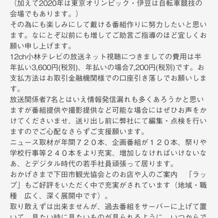
（加えて2020年は東京オリンピック・伊豆は自転車競技の
会場でもあります。）
その為にも楽しみにして戴ける番組作りに努力したいと思い
ます。なにとぞ以前にも増してご助言ご指導のほど宜しくお
願い申し上げます。
12ch小林テレビの放送ネット視聴につきましての費用は半
年払い3,600円(税別)、年払いの場合7,200円(税別)です。お
支払方法はお取引金融機関様での口座引き落しでお願いしま
す。
放送関係者7名とはいえ情報発信漏れも多くあろうかと思い
ますが番組提供や撮影提供など可能な場合にはぜひお声をか
けてくださいませ、送り出し前に弊社にて編集・点検を行い
ますのでご心配なさらずご支援願います。
ニュース取材が年間７２０本、企画番組が１２０本、祭りや
学校行事等２４０本をより充実、増加しなければいけないな
あ、とデジタル時代の若手社員頑張って居ります。
おかげさまで下田市観光協会とのお店や人のご案内 「ラッ
プ」もご好評をいただく中で充実がされています（地域・職
種 広く、深く展開中です）。
取り敢えずは出来ませんが、過去番組をサーバーに上げて置
いて、見たい時に見たいものが見られるように、いつからで