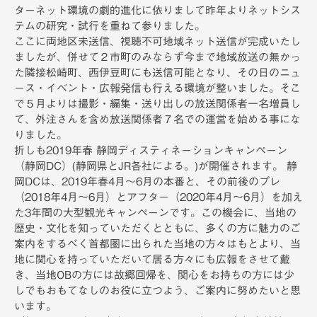
ターネット環境の劇的進化に依りまして昨年よりネットシス
テムの研究・試行を重ねて参りました。
ここに両地区未送信、視聴不可地域ネット送信が完成いたし
ましたが、併せて２市町のみならず今まで地域放送の無かっ
た隣接松崎町、西伊豆町にも送信可能となり、その日のニュ
ース・イベント・広報発信も行える環境が整いました。そこ
で５月よりは撮影・編集・送り出しの放送関係者一名増員し
て、外注さんを含め放送関係者７名での運営を始める事にな
りました。
折しも2019年春 静岡ディスティネーションキャンペーン
（静岡DC）(静岡県とJR各社による。)が開催されます。 静
岡DCは、2019年春4月～6月の本番と、その前後のプレ
（2018年4月～6月）とアフター（2020年4月～6月）を加え
た3年間の大型観光キャンペーンです。この機会に、当地の
歴史・文化を知っていただくとともに、多くの方に魅力のご
案内をするべく首都圏に出られた当地の方々はもとより、当
地に関心を持っていただいて居る方々にも広報をさせて戴
き、当地OBの方には故郷回帰を、関心をお持ちの方には少
しでもおもてなしのお役に立つよう、ご案内に努めたいと思
います。