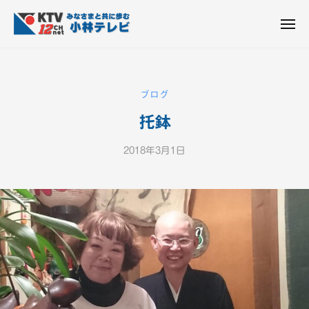
K
ュ
コ
T
ー
ン
メ
V
ニ
K
テ
皆
-
ュ
ー
ン
T
さ
1
ん
2
ツ
V
ブログ
c
と
へ
-
h
共
托鉢
ス
1
小
に
キ
2
林
歩
2018年3月1日
b
ッ
c
テ
む
y
プ
h
レ
K
ビ
小
T
設
V
林
備
-
テ
1
レ
2
ビ
c
設
h