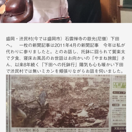
備
盛岡・渋民村(今では盛岡市）石雲禅寺の慈光(尼僧）下田
へ。 一枚の新聞記事は2011年4月の新聞記事 今年は私が
代わりに参りましたと。とのお話し、托鉢に回られて賀楽太
で夕食、寝床お風呂のお世話はお向かいの「やまね旅館」さ
ん、以来8年続く「下田への托鉢行」陽気も心も暖かい下田
で渋民村では無いミカンを頬張りながらお話を伺いました。