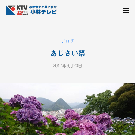
K
ュ
コ
T
ー
ン
メ
V
ニ
K
テ
皆
-
ュ
ー
ン
T
さ
1
ん
2
ツ
V
ブログ
c
と
へ
-
h
共
あじさい祭
ス
1
小
に
キ
2
林
歩
2017年6月20日
b
ッ
c
テ
む
y
プ
h
レ
K
ビ
小
T
設
V
林
備
-
テ
1
レ
2
ビ
c
設
h