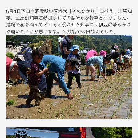
備
6月4日下田自酒黎明の原料米「きぬひかり」田植え、川勝知
事、土屋副知事ご参加されての賑やかな行事となりました。
道端の花を摘んでどうぞと渡された知事には伊豆の清らかさ
が届いたことと思います。70数名での田植えでした。