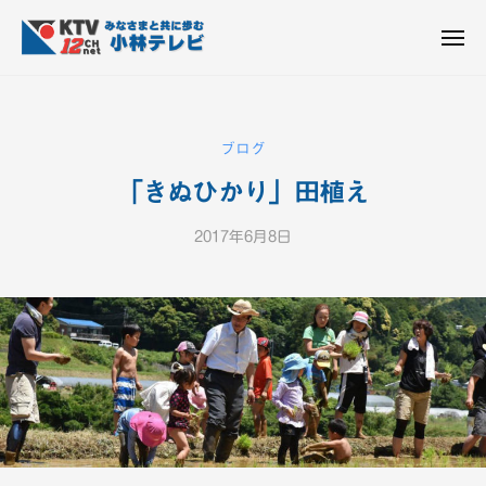
K
ュ
コ
T
ー
ン
メ
V
ニ
K
テ
皆
-
ュ
ー
ン
T
さ
1
ん
2
ツ
V
ブログ
c
と
へ
-
h
共
「きぬひかり」田植え
ス
1
小
に
キ
2
林
歩
2017年6月8日
b
ッ
c
テ
む
y
プ
h
レ
K
ビ
小
T
設
V
林
備
-
テ
1
レ
2
ビ
c
設
h