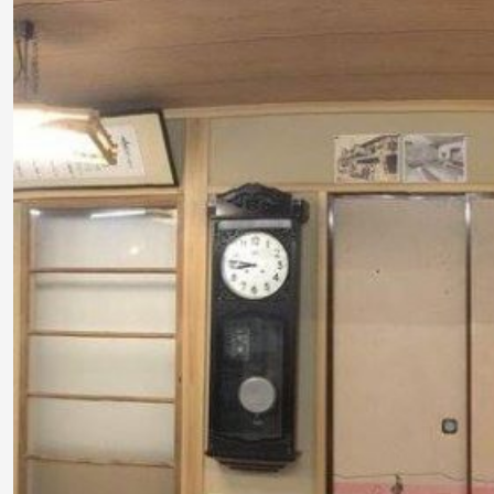
レ
ビ
設
備