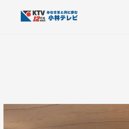
コ
T
ン
V
テ
-
K
皆
1
ン
さ
T
2
ツ
ん
V
c
へ
と
h
-
ス
共
小
1
キ
に
林
ッ
2
歩
テ
プ
c
む
レ
h
ビ
小
設
備
林
テ