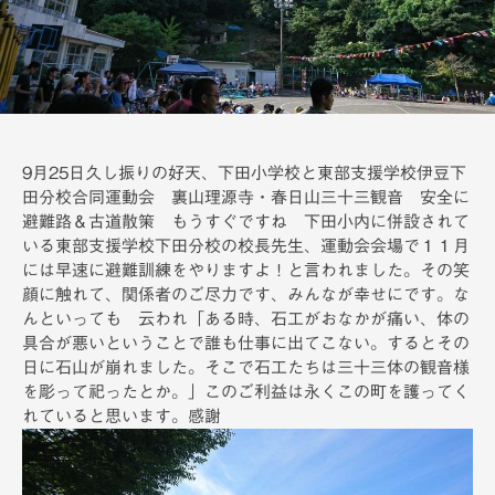
備
9月25日久し振りの好天、下田小学校と東部支援学校伊豆下
田分校合同運動会 裏山理源寺・春日山三十三観音 安全に
避難路＆古道散策 もうすぐですね 下田小内に併設されて
いる東部支援学校下田分校の校長先生、運動会会場で１１月
には早速に避難訓練をやりますよ！と言われました。その笑
顔に触れて、関係者のご尽力です、みんなが幸せにです。な
んといっても 云われ「ある時、石工がおなかが痛い、体の
具合が悪いということで誰も仕事に出てこない。するとその
日に石山が崩れました。そこで石工たちは三十三体の観音様
を彫って祀ったとか。」このご利益は永くこの町を護ってく
れていると思います。感謝