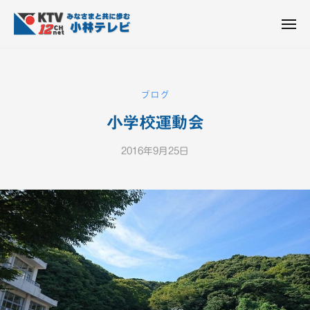
K
ュ
コ
T
ー
ン
メ
V
ニ
K
テ
皆
-
ュ
ー
ン
T
さ
1
ん
2
ツ
V
ブログ
c
と
へ
-
h
共
小学校運動会
ス
1
小
に
キ
2
林
歩
2016年9月25日
b
ッ
c
テ
む
y
プ
h
レ
K
ビ
小
T
設
V
林
備
-
テ
1
レ
2
ビ
c
設
h