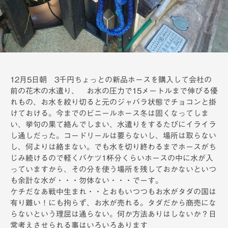
備
12月5日朝 3千円ちょっとの新品ホースを購入して会社の
前の花木の水遣り、 お水の圧力で15メートルまで伸びる優
れもの、お水を絞り切ると元のジャバラ状態でチョコンと掛
けておける。今までのビニールホース冬は固くなってしま
い、挙句の果て絡んでしまい、水遣りをするたびにイライラ
し通しだった。コードリールは要らないし、場所は取らない
し、何よりは絡まない。でも水を切り終わるまでホースがち
じみ続けるので軽くバケツ1杯分くらいホースの中に水が入
っていますから、その分を使う場所を残しておかないといつ
も余計な水が・・・勿体ない・・・でーす。
ケチだなあ戦中生まれ・・とおもいつつもお水がタダの国は
有り難い！にも拘らず、お水が売れる。タダだから商売にな
らないという理屈は通らない。何か方法ありはしないか？日
常考えさせられる事はいろいろあります