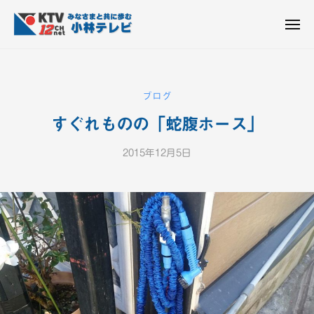
K
ュ
コ
T
ー
ン
メ
V
ニ
K
テ
皆
-
ュ
ー
ン
T
さ
1
ん
2
ツ
V
ブログ
c
と
へ
-
h
共
すぐれものの「蛇腹ホース」
ス
1
小
に
キ
2
林
歩
2015年12月5日
b
ッ
c
テ
む
y
プ
h
レ
K
ビ
小
T
設
V
林
備
-
テ
1
レ
2
ビ
c
設
h