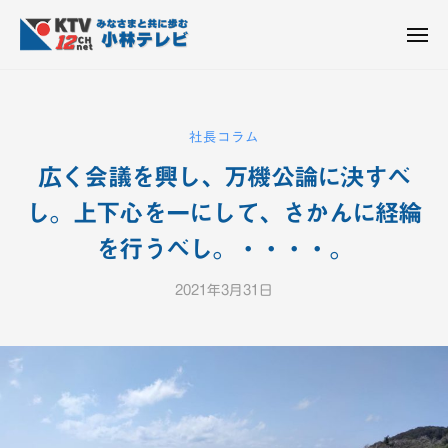
K
ュ
コ
T
ー
ン
メ
V
ニ
K
テ
皆
-
ュ
ー
ン
T
さ
1
ん
2
ツ
V
社長コラム
c
と
へ
-
h
共
広く会議を興し、万機公論に決すべ
ス
1
小
に
キ
2
し。上下心を一にして、さかんに経綸
林
歩
ッ
c
テ
む
を行うべし。・・・・。
プ
h
レ
ビ
小
2021年3月31日
b
設
y
林
備
K
テ
T
レ
V
ビ
-
設
1