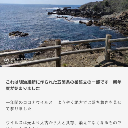
備
2
c
h
これは明治維新に作られた五箇条の御誓文の一部です 新年
度が始まりました
一年間のコロナウイルス ようやく地方では落ち着きを見せ
て参りました
ウイルスは元より太古から人と共存、消えてなくなるもので