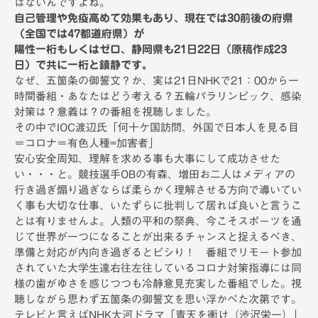
はないんですよね。
自己管理や免疫高めて効果もあり、現在では30前後の府県
（全国では47都道府県）が
陽性一桁もしくはゼロ、静岡県も21日22日（原稿作成23
日）で共に一桁と鎮静です。
なぜ、五箇条の御誓文？か、実は21日NHKで21：00から一
時間番組・あなたはどう考える？五輪パラリンピック、感染
対策は？意義は？の番組を視聴しました。
その中でIOC渡辺氏「何十ケ国訪問、外国で日本人を見る目
＝コロナ＝有色人種=加害者」
安心安全周知、理解を求める事も大事にして成功させた
い・・・と。競技選手OBの有森、増田お二人はメディアの
行き過ぎ煽り過ぎならば柔らかく理解させる方向で導いてい
く事も大切な仕事、いたずらに批判して居れば良いと言うこ
とは有りませんよ。人類の平和の祭典、今こそスポーツを通
じて世界が一つになることが出来るチャンスと捉えるべき、
準備と対応が内向き過ぎるとピシり！ 番組でリモート参加
されていた大学生達右往左往しているコロナ対策指導には同
様の歯がゆさを感じつつも冷静意見充実した番組でした。視
聴しながら思わず五箇条の御誓文を思い浮かべた次第です。
テレビと言えばNHK大河ドラマ「青天を衝け（渋沢栄一）」