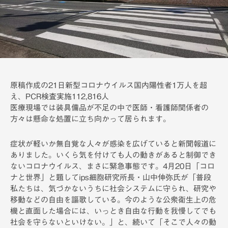
備
h
原稿作成の21日新型コロナウイルス国内陽性者1万人を超
え、PCR検査実施112,816人
医療現場では装具備品が不足の中で医師・看護師関係者の
方々は懸命な処置に立ち向かって居られます。
症状が軽いか無自覚な人々が感染を広げていると新聞報道に
ありました。いくら気を付けても人の動きがあると制御でき
ないコロナウイルス、まさに緊急事態です。4月20日「コロ
ナと世界」と題してips細胞研究所長・山中伸弥氏が「普段
私たちは、気づかないうちに社会システムに守られ、研究や
移動などの自由を謳歌している。今のような公衆衛生上の危
機と直面した場合には、いっとき自由な行動を我慢してでも
社会を守らないといけない。」と、続いて「そこで人々の動