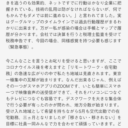
きを追うのも効果的、ネットですでに行動はかなり企業に把
握されている。技術の乱用は防がなければならないが、何で
もかんでもダメでは前に進めない。」と言われてました。実
はグーグルマップのタイムラインでは過去行動履歴がまるわ
かりに出来ます。万が一私が感染の場合は手帳とマップで履
歴が分かります。会社では決算を行うと税理士監査を受けて
税務申告です、今回の場合、同様感覚を持つ必要も感じます
（緊急事態）。
今こんなことを言うとお叱りを受けると思いますが、ここで
コロナウイルス後を考えますと「リモートワーク・在宅勤
務」の急速な広がりの中で私たち地域は見直されます。東京
一極集中の瓦解が始まります。なんだ出来るじゃん、例えば
その一つがスマホアプリのZOOMです、いとも簡単にスマホ
一つで映像音声の送受信ができて、それをパソコンにつなぐ
もテレビにつなぐも容易です。デスクワークを大きな集合体
で行う必要が有ったのかが問われ、地方分散が始まります。
受け入れ地域として希望を持ちながら5月も交代出勤での在
宅勤務、三ヵ月となりましたが「移さない・移されない」を
目標に社員一同みんなで力を合わせて頑張っていきます。ど