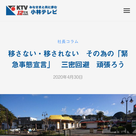
K
ュ
コ
T
ー
ン
メ
V
ニ
K
テ
皆
-
ュ
ー
ン
T
さ
1
ん
2
ツ
V
社長コラム
c
と
へ
-
h
共
移さない・移されない その為の「緊
ス
1
小
に
キ
2
急事態宣言」 三密回避 頑張ろう
林
歩
ッ
c
テ
む
プ
2020年4月30日
b
h
レ
y
ビ
小
K
設
林
T
備
テ
V
レ
-
1
ビ
2
設
c