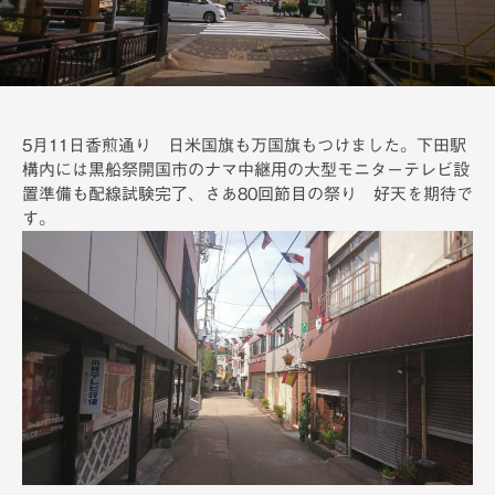
備
5月11日香煎通り 日米国旗も万国旗もつけました。下田駅
構内には黒船祭開国市のナマ中継用の大型モニターテレビ設
置準備も配線試験完了、さあ80回節目の祭り 好天を期待で
す。