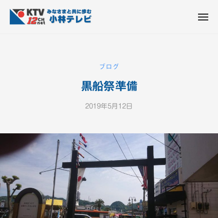
K
ュ
コ
T
ー
ン
メ
V
ニ
K
テ
皆
-
ュ
ー
ン
T
さ
1
ん
2
ツ
V
ブログ
c
と
へ
-
h
共
黒船祭準備
ス
1
小
に
キ
2
林
歩
2019年5月12日
b
ッ
c
テ
む
y
プ
h
レ
K
ビ
小
T
設
V
林
備
-
テ
1
レ
2
ビ
c
設
h