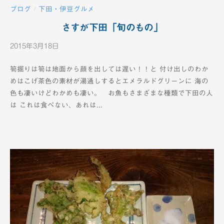
備
ブログ
下田・伊豆グルメ
/
さすが下田「旬のもの」
2015年3月18日
b
y
筍掘りは筍は地面から顔を出しては遅い！！と 付け出しのわか
K
めはこげ茶色の素材が湯通しするとエメラルドグリーンに 海の
T
色も凄いけどわかめも凄い。 お魚もさまざまな種類で下田の人
V
は これは食べない、あれは...
-
1
2
c
h