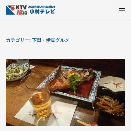
K
ュ
コ
T
ー
ン
メ
V
ニ
K
テ
皆
-
ュ
ー
ン
T
さ
1
ん
2
ツ
V
カテゴリー:
下田・伊豆グルメ
c
と
へ
-
h
共
ス
1
小
に
キ
2
林
歩
ッ
c
テ
む
プ
h
レ
ビ
小
設
林
備
テ
レ
ビ
設