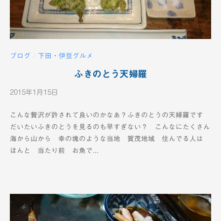
ブログ
下田・伊豆グルメ
/
ふきのとう天婦羅
2015年1月15日
b
y
こんな贅沢が許されて良いのかなあ？ふきのとうの天婦羅です
K
だいたいふきのとうを見るのも早すぎない？ こんなにたくさん
T
海から山から 幸の塊のような当地 賀茂地域 住んでる人は
V
ほんと 当たり前 お魚で...
-
1
2
c
h