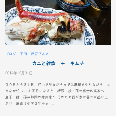
ブログ
下田・伊豆グルメ
/
カニと雑炊 ＋ キムチ
2014年12月31日
b
y
３０日から３１日 紅白を見ながらまでは麻雀をやりながら な
K
かなか忙しい お正月になると 婿殿・娘・孫＝富士の実家へ
T
息子・嫁・孫＝静岡の嫁実家へ そのため我が家は暮れが盛り上
V
がり 麻雀は小学３年から ...
-
1