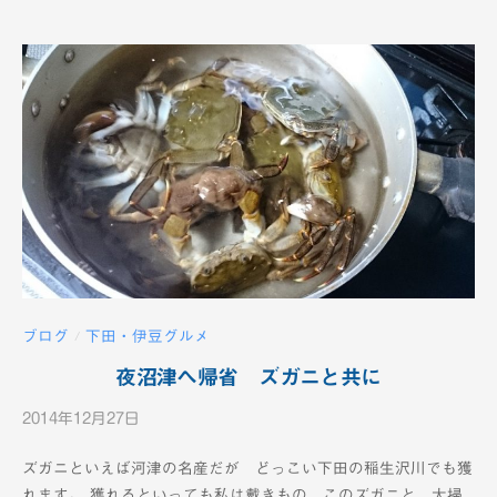
2
c
h
ブログ
下田・伊豆グルメ
/
夜沼津へ帰省 ズガニと共に
2014年12月27日
b
y
ズガニといえば河津の名産だが どっこい下田の稲生沢川でも獲
K
れます。 獲れるといっても私は戴きもの このズガニと 大掃