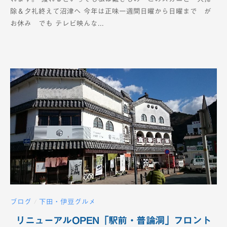
T
除＆夕礼終えて沼津へ 今年は正味一週間日曜から日曜まで が
V
お休み でも テレビ映んな...
-
1
2
c
h
ブログ
下田・伊豆グルメ
/
リニューアルOPEN「駅前・普論洞」フロント