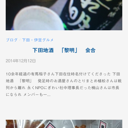
ブログ
下田・伊豆グルメ
/
下田地酒 「黎明」 会合
2014年12月12日
b
y
10余年経過の有馬稲子さん下田在住時名付けてくださった 下田
K
地酒 「黎明」 発足時のお酒屋さんのとりまとめ植松さんは戦
T
列から離れ 永くNPOにぎわい社中理事長だった楠山さんは市長
V
になられ メンバーも一...
-
1
2
c
h