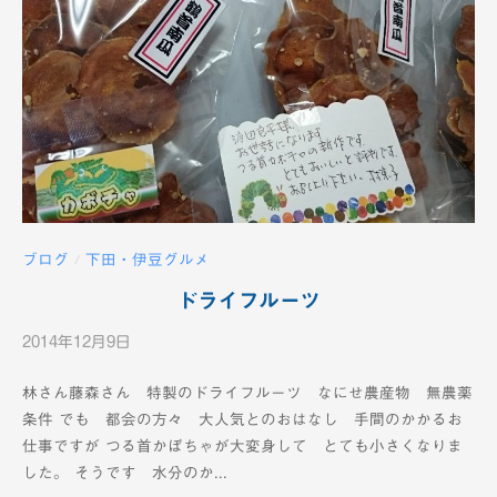
ブログ
下田・伊豆グルメ
/
ドライフルーツ
2014年12月9日
b
y
林さん藤森さん 特製のドライフルーツ なにせ農産物 無農薬
K
条件 でも 都会の方々 大人気とのおはなし 手間のかかるお
T
仕事ですが つる首かぼちゃが大変身して とても小さくなりま
V
した。 そうです 水分のか...
-