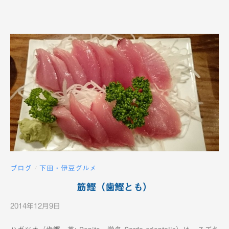
1
2
c
h
ブログ
下田・伊豆グルメ
/
筋鰹（歯鰹とも）
2014年12月9日
b
y