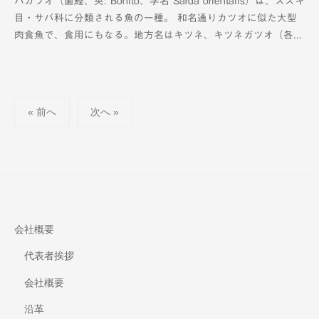
ハガツオ（歯鰹、英: Bonito、学名 Sarda orientalis）は、スズキ
K
目・サバ科に分類される魚の一種。 和名通りカツオに似た大型
T
肉食魚で、食用にもなる。地方名はキツネ、キツネガツオ（各...
V
-
1
2
投
c
« 前へ
次へ »
h
稿
の
ペ
ー
ジ
送
会社概要
り
代表者挨拶
会社概要
沿革