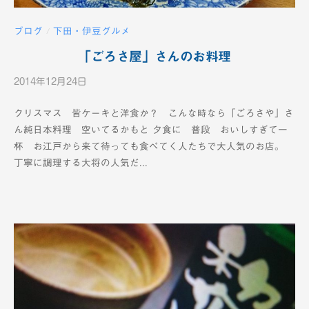
ブログ
下田・伊豆グルメ
/
「ごろさ屋」さんのお料理
2014年12月24日
b
y
クリスマス 皆ケーキと洋食か？ こんな時なら「ごろさや」さ
K
ん純日本料理 空いてるかもと 夕食に 普段 おいしすぎて一
T
杯 お江戸から来て待っても食べてく人たちで大人気のお店。
V
丁寧に調理する大将の人気だ...
-
1
2
c
h