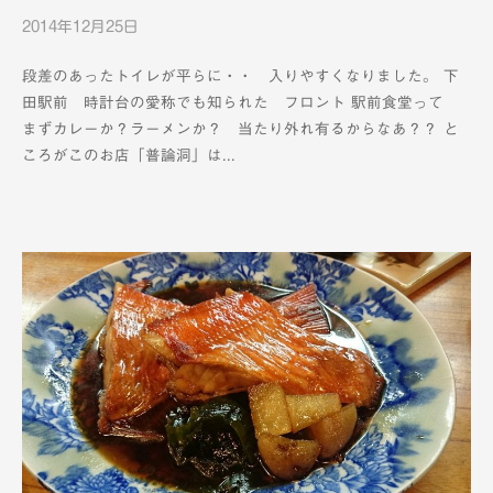
2014年12月25日
b
y
段差のあったトイレが平らに・・ 入りやすくなりました。 下
K
田駅前 時計台の愛称でも知られた フロント 駅前食堂って
T
まずカレーか？ラーメンか？ 当たり外れ有るからなあ？？ と
V
ころがこのお店「普論洞」は...
-
1
2
c
h