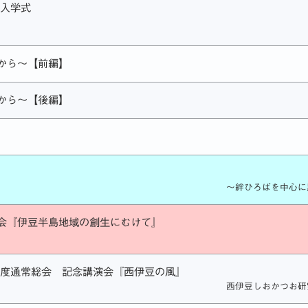
校入学式
から～【前編】
から～【後編】
～絆ひろばを中心に
会『伊豆半島地域の創生にむけて』
年度通常総会 記念講演会『西伊豆の風』
西伊豆しおかつお研