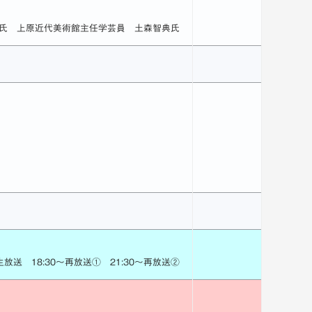
氏 上原近代美術館主任学芸員 土森智典氏
～生放送 18:30～再放送① 21:30～再放送②