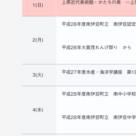
レ
上原近代美術館・かたちの美 ―上
1(日)
ビ
設
平成28年度南伊豆町立 南伊豆認
備
2(月)
平成28年大賀茂れんげ祭り から
平成27年度水産・海洋学講座 第
3(火)
平成28年度南伊豆町立 南中小学
4(水)
平成28年度南伊豆町立 南伊豆中