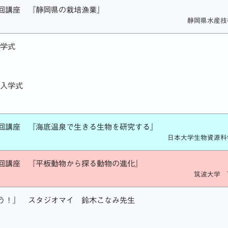
2回講座 『静岡県の栽培漁業』
静岡県水産技
入学式
校入学式
3回講座 『海底温泉で生きる生物を研究する』
日本大学生物資源科
4回講座 『平板動物から探る動物の進化』
筑波大学 
う！』 スタジオマイ 鈴木こなみ先生