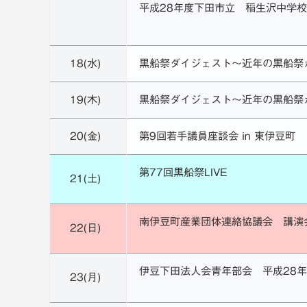
平成28年度下田市立 稲生沢中学
18(水)
黒船祭ダイジェスト～近年の黒船祭
19(木)
黒船祭ダイジェスト～近年の黒船祭
20(金)
第9回若手議員座談会 in 東伊豆町
第77回黒船祭LIVE
21(土)
南伊豆町産業団体連絡協議会 講演
22(日)
伊豆下田法人会青年部会 平成28
23(月)