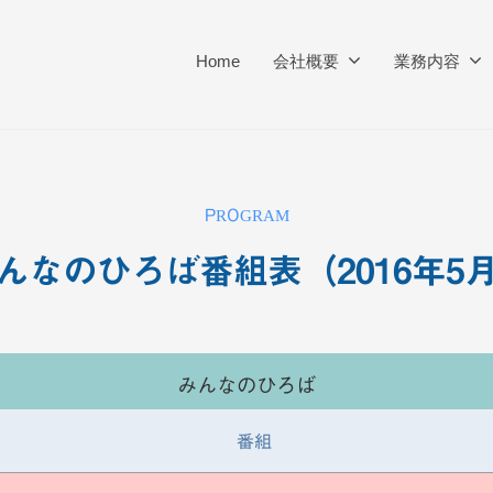
Home
会社概要
業務内容
PROGRAM
んなのひろば番組表（2016年5
b
y
みんなのひろば
K
T
番組
V
-