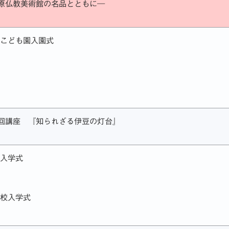
原仏教美術館の名品とともに―
1
2
c
定こども園入園式
h
1回講座 『知られざる伊豆の灯台』
校入学式
学校入学式