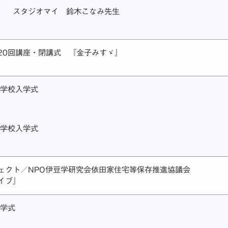
』 スタジオマイ 鈴木こなみ先生
20回講座・閉講式 『金子みすゞ』
小学校入学式
中学校入学式
ェクト／NPO伊豆学研究会依田家住宅等保存推進協議会
イブ』
入学式