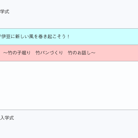
入学式
で伊豆に新しい風を巻き起こそう！
 ～竹の子堀り 竹パンづくり 竹のお話し～
校入学式