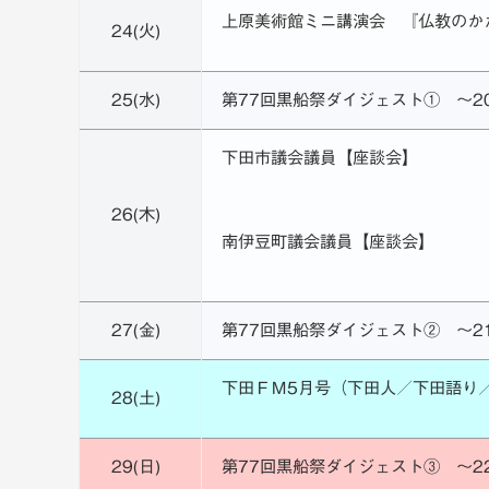
上原美術館ミニ講演会 『仏教のか
24(火)
25(水)
第77回黒船祭ダイジェスト① ～2
下田市議会議員【座談会】
26(木)
南伊豆町議会議員【座談会】
27(金)
第77回黒船祭ダイジェスト② ～2
下田ＦＭ5月号（下田人／下田語り
28(土)
29(日)
第77回黒船祭ダイジェスト③ ～2