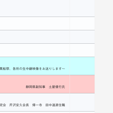
黒船祭、各所の生中継映像をお送りします～
静岡県副知事 土屋優行氏
究会 芹沢安久会長 帰一寺 田中道源住職