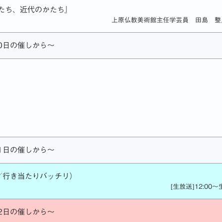
たち、近代のかたち』
上原仏教美術館主任学芸員 田島 整
0日の催しから～
1日の催しから～
／行き当たりバッチリ）
[生放送]12:00
2日の催しから～