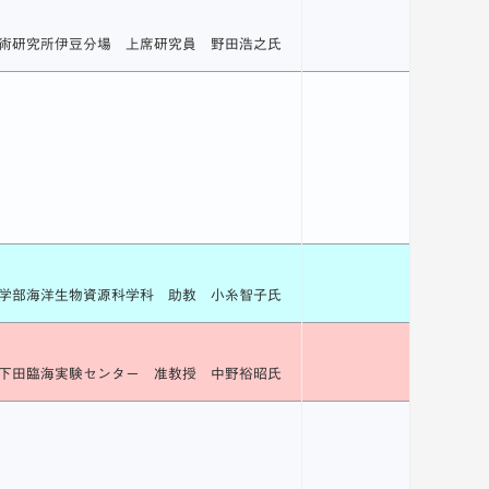
術研究所伊豆分場 上席研究員 野田浩之氏
学部海洋生物資源科学科 助教 小糸智子氏
下田臨海実験センター 准教授 中野裕昭氏