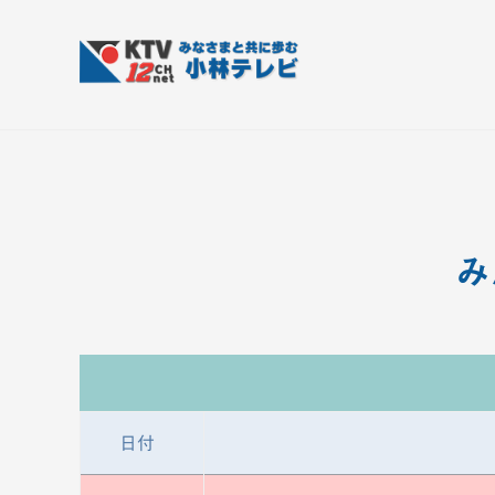
コ
T
ン
V
テ
-
K
皆
1
ン
さ
T
2
ツ
ん
V
c
へ
と
h
-
ス
共
小
1
キ
に
み
林
ッ
2
歩
テ
プ
c
む
レ
h
ビ
小
設
備
林
日付
テ