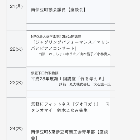
21(月)
南伊豆町議会議員【座談会】
NPO法人葵学園第12回公開講座
『ジャグリングパフォーマンス／マリン
バとピアノコンサート』
22(火)
出演 わっしょいゆうた／山本昌子／小林真人
伊豆下田竹取物語
平成28年度第１回講座「竹を考える」
23(水)
講師 丸大株式会社 大石誠一氏
気軽にフィットネス『ジオヨガ！』 ス
タジオマイ 鈴木こなみ先生
24(木)
南伊豆町&東伊豆町商工会青年部【座談
会】