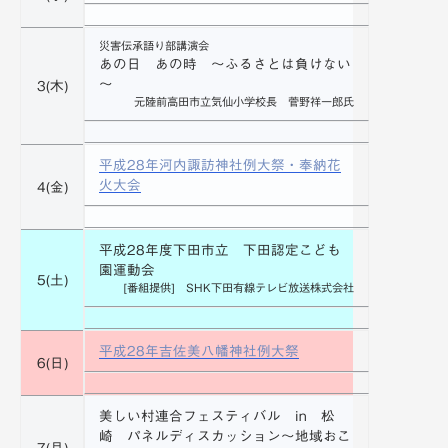
備
災害伝承語り部講演会
あの日 あの時 ～ふるさとは負けない
～
3(木)
元陸前高田市立気仙小学校長 菅野祥一郎氏
平成28年河内諏訪神社例大祭・奉納花
火大会
4(金)
平成28年度下田市立 下田認定こども
園運動会
5(土)
[番組提供] SHK下田有線テレビ放送株式会社
平成28年吉佐美八幡神社例大祭
6(日)
美しい村連合フェスティバル in 松
崎 パネルディスカッション～地域おこ
7(月)