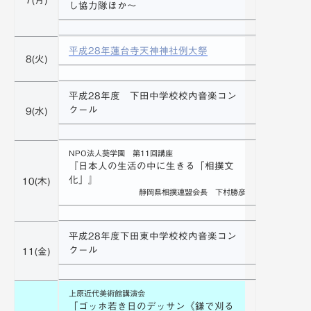
し協力隊ほか～
平成28年蓮台寺天神神社例大祭
8(火)
平成28年度 下田中学校校内音楽コン
クール
9(水)
NPO法人葵学園 第11回講座
『日本人の生活の中に生きる「相撲文
化」』
10(木)
静岡県相撲連盟会長 下村勝彦
平成28年度下田東中学校校内音楽コン
クール
11(金)
上原近代美術館講演会
「ゴッホ若き日のデッサン《鎌で刈る