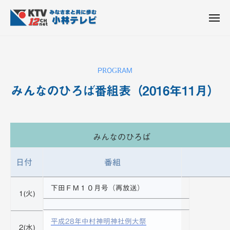
K
ュ
コ
T
ー
ン
メ
V
ニ
K
テ
皆
-
ュ
ー
ン
T
さ
1
ん
2
ツ
V
PROGRAM
c
と
へ
-
h
共
みんなのひろば番組表（2016年11月）
ス
1
小
に
キ
2
林
歩
b
ッ
c
テ
む
y
プ
h
レ
みんなのひろば
K
ビ
小
T
設
V
日付
番組
林
備
-
テ
1
下田ＦＭ１０月号（再放送）
レ
1(火)
2
ビ
c
設
平成28年中村神明神社例大祭
h
2(水)