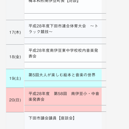
梅本和熙南伊豆町長【対談】
平成28年度下田市連合体育大会 ～ト
ラック競技～
17(木)
平成28年度南伊豆東中学校校内音楽発
表会
18(金)
第5回大人が楽しむ絵本と音楽の世界
19(土)
平成28年度 第58回 南伊豆小・中音
楽発表会
20(日)
下田市議会議員【座談会】