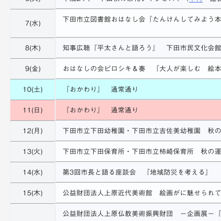
下田市立図書館おはなし会『たんけんしてみよう
7(水)
8(木)
知事広聴『平太さんと語ろう』 下田市民文化会
9(金)
おはなしの会ピロシキ＆奏 『大人が楽しむ 絵
10(土)
『おかわり』 通常通り
11(日)
『おかわり』 通常通り
12(月)
下田市立下田幼稚園・下田市立吉佐美幼稚園 秋
13(火)
下田市立下田保育所・下田市立柿崎保育所 秋の
14(水)
第3回市長と語る座談会 『地域防災を考える』
15(木)
公益財団法人上原近代美術館 絵画がに魅せられ
公益財団法人上原仏教美術振興財団 －企画展－