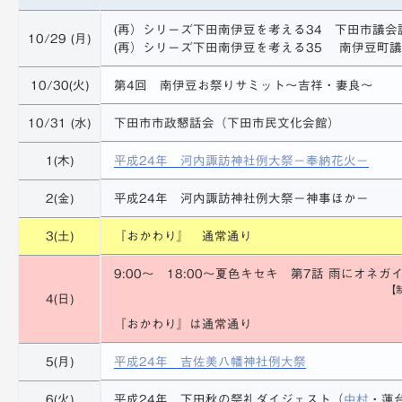
備
(再）シリーズ下田南伊豆を考える34 下田市議会
10/29 (月)
(再）シリーズ下田南伊豆を考える35 南伊豆町
10/30(火)
第4回 南伊豆お祭りサミット〜吉祥・妻良〜
10/31 (水)
下田市市政懇話会（下田市民文化会館）
1(木)
平成24年 河内諏訪神社例大祭－奉納花火－
2(金)
平成24年 河内諏訪神社例大祭－神事ほか－
3(土)
『おかわり』 通常通り
9:00〜 18:00〜夏色キセキ 第7話 雨にオネ
【
4(日)
『おかわり』は通常通り
5(月)
平成24年 吉佐美八幡神社例大祭
6(火)
平成24年 下田秋の祭礼ダイジェスト（
中村
・蓮