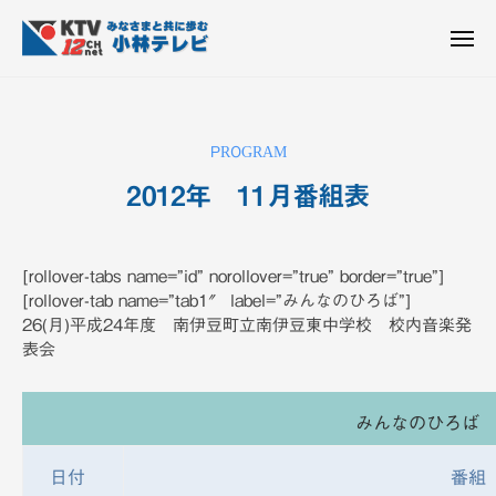
K
コ
T
ン
メ
V
ニ
K
テ
皆
-
ュ
ー
ン
T
さ
1
ん
2
ツ
V
PROGRAM
c
と
へ
-
h
共
2012年 11月番組表
ス
1
小
に
キ
2
林
歩
b
ッ
c
テ
む
y
[rollover-tabs name=”id” norollover=”true” border=”true”]
プ
h
レ
K
[rollover-tab name=”tab1″ label=”みんなのひろば”]
ビ
小
T
26(月)平成24年度 南伊豆町立南伊豆東中学校 校内音楽発
設
V
表会
林
備
-
テ
1
レ
みんなのひろば
2
ビ
c
設
日付
番組
h