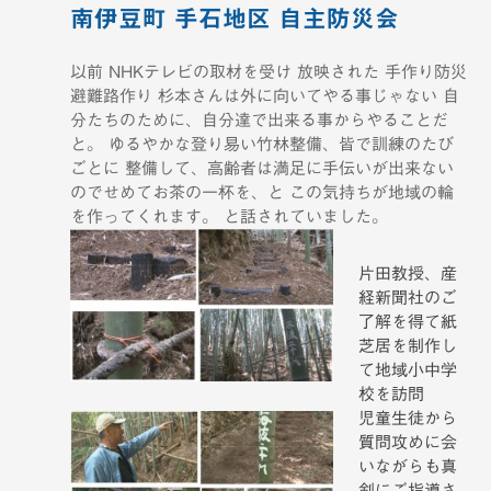
南伊豆町 手石地区 自主防災会
以前 NHKテレビの取材を受け 放映された 手作り防災
避難路作り 杉本さんは外に向いてやる事じゃない 自
分たちのために、自分達で出来る事からやることだ
と。 ゆるやかな登り易い竹林整備、皆で訓練のたび
ごとに 整備して、高齢者は満足に手伝いが出来ない
のでせめてお茶の一杯を、と この気持ちが地域の輪
を作ってくれます。 と話されていました。
片田教授、産
経新聞社のご
了解を得て紙
芝居を制作し
て地域小中学
校を訪問
児童生徒から
質問攻めに会
いながらも真
剣にご指導さ