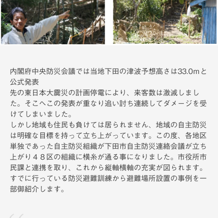
備
内閣府中央防災会議では当地下田の津波予想高さは33.0ｍと
公式発表
先の東日本大震災の計画停電により、来客数は激減しまし
た。そこへこの発表が重なり追い討ち連続してダメージを受
けてしまいました。
しかし地域も住民も負けては居られません、地域の自主防災
は明確な目標を持って立ち上がっています。
この度、各地区
単独であった自主防災組織が下田市自主防災連絡会議が立ち
上がり４８区の組織に横糸が通る事になりました。市役所市
民課と連携を取り、これから縦軸横軸の充実が図られます。
すでに行っている防災避難訓練から避難場所設置の事例を一
部御紹介します。