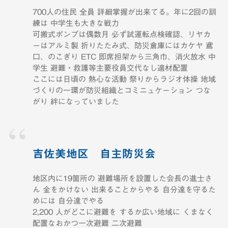
700人の住民 全員 詳細掌握が出来てる。年に2回の訓
練は 中学生も大きな戦力
可搬式ポンプは偶数月 必ず試運転点検確認、リヤカ
ーはアルミ製 折りたたみ式、防災倉庫にはカケヤ 鳶
口、のこぎり ETC 即席担架から三角巾、消火放水 中
学生 避難・救護等主要役員交代なし適材配置
ここには日頃の 熱心な活動 祭りからラジオ体操 地域
づくりの一環が防災組織とコミニュケーション つな
がり 絆になっていました
吉佐美地区 自主防災会
地区内に19箇所の 避難場所を設置した会長の進士さ
ん 金をかけない 出来ることからやる 自分達を守るた
めには 自分達でやる
2,200 人がどこに避難を するか広い地域に くまなく
配置なおかつ一次避難 二次避難