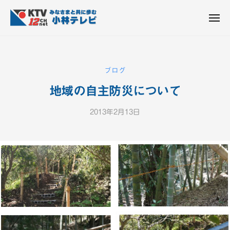
K
ュ
コ
T
ー
ン
メ
V
ニ
K
テ
皆
-
ュ
ー
ン
T
さ
1
ん
2
ツ
V
ブログ
c
と
へ
-
h
共
地域の自主防災について
ス
1
小
に
キ
2
林
歩
2013年2月13日
b
ッ
c
テ
む
y
プ
h
レ
K
ビ
小
T
設
V
林
備
-
テ
1
レ
2
ビ
c
設
h