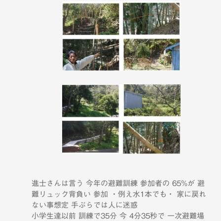
進士さんは言う 今年の避難訓練 参加者の 65%が 避
難リュック背負い 参加 ・例え水1本でも・ 家に戻れ
ない事想定 手ぶらでは人に迷惑
小学生達以前 訓練で35分 今 4分35秒で 一次避難場