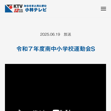
K
ュ
コ
T
ー
ン
メ
V
ニ
K
テ
皆
-
ュ
ー
ン
T
さ
1
ん
2
ツ
V
2025.06.19 放送
c
と
へ
-
h
共
ス
1
小
令和７年度南中小学校運動会S
に
キ
2
林
歩
ッ
c
テ
む
プ
h
レ
ビ
小
設
林
備
テ
レ
ビ
設