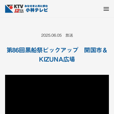
K
ュ
コ
T
ー
ン
メ
V
ニ
K
テ
皆
-
ュ
ー
ン
T
さ
1
ん
2
ツ
V
2025.06.05 放送
c
と
へ
-
h
共
ス
1
小
第86回黒船祭ピックアップ 開国市＆
に
キ
2
林
歩
KIZUNA広場
ッ
c
テ
む
プ
h
レ
ビ
小
設
林
備
テ
レ
ビ
設