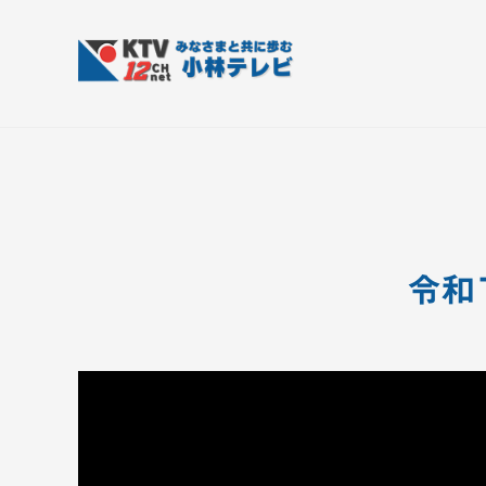
コ
T
ン
V
テ
-
K
皆
1
ン
さ
T
2
ツ
ん
V
c
へ
と
h
-
ス
共
小
1
キ
に
林
ッ
2
令和
歩
テ
プ
c
む
レ
h
ビ
小
設
備
林
テ