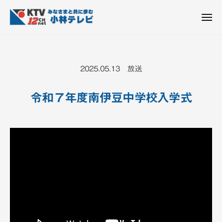
K
ュ
コ
T
ー
ン
メ
V
ニ
K
テ
皆
-
ュ
ー
ン
T
さ
1
ん
2
ツ
V
2025.05.13 放送
c
と
へ
-
h
共
ス
1
小
令和７年度南伊豆中学校入学式
に
キ
2
林
歩
ッ
c
テ
む
プ
h
レ
ビ
小
設
林
備
テ
レ
ビ
設