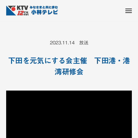
K
ュ
コ
T
ー
ン
メ
V
ニ
K
テ
皆
-
ュ
ー
ン
T
さ
1
ん
2
ツ
V
2023.11.14 放送
c
と
へ
-
h
共
ス
1
小
下田を元気にする会主催 下田港・港
に
キ
2
林
歩
湾研修会
ッ
c
テ
む
プ
h
レ
ビ
小
設
林
備
テ
レ
ビ
設