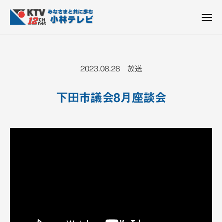
K
ュ
コ
T
ー
ン
メ
V
ニ
K
テ
皆
-
ュ
ー
ン
T
さ
1
ん
2
ツ
V
2023.08.28 放送
c
と
へ
-
h
共
ス
1
小
下田市議会8月座談会
に
キ
2
林
歩
ッ
c
テ
む
プ
h
レ
ビ
小
設
林
備
テ
レ
ビ
設