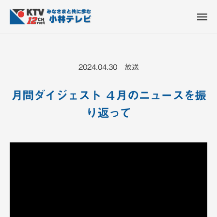
K
ュ
コ
T
ー
ン
メ
V
ニ
K
テ
皆
-
ュ
ー
ン
T
さ
1
ん
2
ツ
V
2024.04.30 放送
c
と
へ
-
h
共
ス
1
小
月間ダイジェスト ４月のニュースを振
に
キ
2
林
歩
り返って
ッ
c
テ
む
プ
h
レ
ビ
小
設
林
備
テ
レ
ビ
設