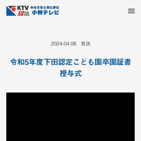
K
ュ
コ
T
ー
ン
メ
V
ニ
K
テ
皆
-
ュ
ー
ン
T
さ
1
ん
2
ツ
V
2024.04.08 放送
c
と
へ
-
h
共
ス
1
小
令和5年度下田認定こども園卒園証書
に
キ
2
林
歩
授与式
ッ
c
テ
む
プ
h
レ
ビ
小
設
林
備
テ
レ
ビ
設