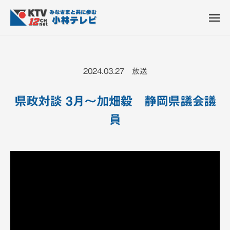
K
ュ
コ
T
ー
ン
メ
V
ニ
K
テ
皆
-
ュ
ー
ン
T
さ
1
ん
2
ツ
V
2024.03.27 放送
c
と
へ
-
h
共
ス
1
小
県政対談 3月～加畑毅 静岡県議会議
に
キ
2
林
歩
員
ッ
c
テ
む
プ
h
レ
ビ
小
設
林
備
テ
レ
ビ
設