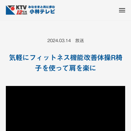
K
ュ
コ
T
ー
ン
メ
V
ニ
K
テ
皆
-
ュ
ー
ン
T
さ
1
ん
2
ツ
V
2024.03.14 放送
c
と
へ
-
h
共
ス
1
小
気軽にフィットネス機能改善体操R椅
に
キ
2
林
歩
子を使って肩を楽に
ッ
c
テ
む
プ
h
レ
ビ
小
設
林
備
テ
レ
ビ
設