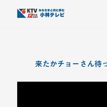
コ
T
ン
V
テ
-
K
皆
1
ン
さ
T
2
ツ
ん
V
c
へ
と
h
-
ス
共
小
1
キ
に
林
ッ
2
来たかチョーさん待っ
歩
テ
プ
c
む
レ
h
ビ
小
設
備
林
テ