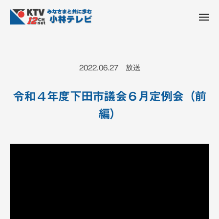
K
ュ
コ
T
ー
ン
メ
V
ニ
K
テ
皆
-
ュ
ー
ン
T
さ
1
ん
2
ツ
V
2022.06.27 放送
c
と
へ
-
h
共
ス
1
小
令和４年度下田市議会６月定例会（前
に
キ
2
林
歩
編）
ッ
c
テ
む
プ
h
レ
ビ
小
設
林
備
テ
レ
ビ
設