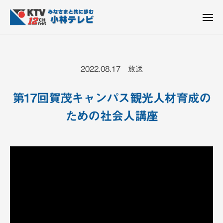
K
ュ
コ
T
ー
ン
メ
V
ニ
K
テ
皆
-
ュ
ー
ン
T
さ
1
ん
2
ツ
V
2022.08.17 放送
c
と
へ
-
h
共
ス
1
小
第17回賀茂キャンパス観光人材育成の
に
キ
2
林
歩
ための社会人講座
ッ
c
テ
む
プ
h
レ
ビ
小
設
林
備
テ
レ
ビ
設