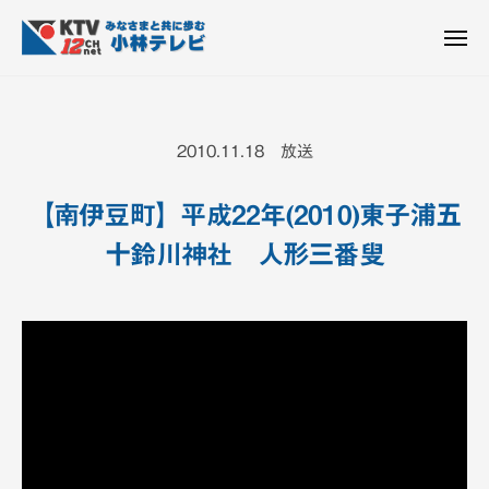
K
ュ
コ
T
ー
ン
メ
V
ニ
K
テ
皆
-
ュ
ー
ン
T
さ
1
ん
2
ツ
V
2010.11.18 放送
c
と
へ
-
h
共
ス
1
小
【南伊豆町】平成22年(2010)東子浦五
に
キ
2
林
歩
十鈴川神社 人形三番叟
ッ
c
テ
む
プ
h
レ
ビ
小
設
林
備
テ
レ
ビ
設