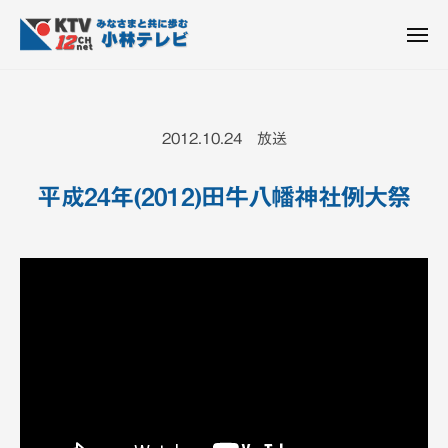
K
ュ
コ
T
ー
ン
メ
V
ニ
K
テ
皆
-
ュ
ー
ン
T
さ
1
ん
2
ツ
V
2012.10.24 放送
c
と
へ
-
h
共
ス
1
小
平成24年(2012)田牛八幡神社例大祭
に
キ
2
林
歩
ッ
c
テ
む
プ
h
レ
ビ
小
設
林
備
テ
レ
ビ
設