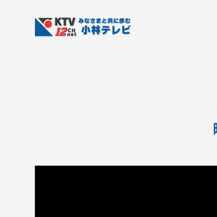
コ
T
ン
V
テ
-
K
皆
1
ン
さ
T
2
ツ
ん
V
c
へ
と
h
-
ス
共
小
1
キ
に
林
ッ
2
歩
テ
プ
c
む
レ
h
ビ
小
設
備
林
テ