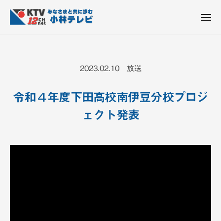
K
ュ
コ
T
ー
ン
メ
V
ニ
K
テ
皆
-
ュ
ー
ン
T
さ
1
ん
2
ツ
V
2023.02.10 放送
c
と
へ
-
h
共
ス
1
小
令和４年度下田高校南伊豆分校プロジ
に
キ
2
林
歩
ェクト発表
ッ
c
テ
む
プ
h
レ
ビ
小
設
林
備
テ
レ
ビ
設