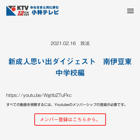
K
ュ
コ
T
ー
ン
メ
V
ニ
K
テ
皆
-
ュ
ー
ン
T
さ
1
ん
2
ツ
V
2021.02.16 放送
c
と
へ
-
h
共
ス
1
小
新成人思い出ダイジェスト 南伊豆東
に
キ
2
林
歩
中学校編
ッ
c
テ
む
プ
h
レ
ビ
小
https://youtu.be/WgitbZTuFkc
設
林
備
すべての動画を視聴するには、Youtubeのメンバーシップの登録が必要です。
テ
レ
メンバー登録はこちらから。
ビ
設