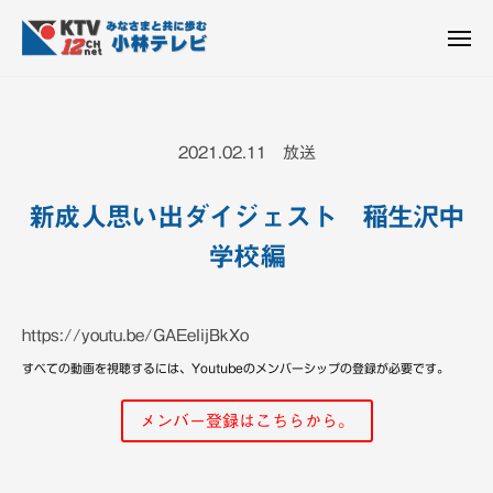
K
ュ
コ
T
ー
ン
メ
V
ニ
K
テ
皆
-
ュ
ー
ン
T
さ
1
ん
2
ツ
V
2021.02.11 放送
c
と
へ
-
h
共
ス
1
小
新成人思い出ダイジェスト 稲生沢中
に
キ
2
林
歩
学校編
ッ
c
テ
む
プ
h
レ
ビ
小
https://youtu.be/GAEeIijBkXo
設
林
備
すべての動画を視聴するには、Youtubeのメンバーシップの登録が必要です。
テ
レ
メンバー登録はこちらから。
ビ
設