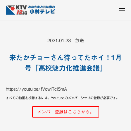
K
ュ
コ
T
ー
ン
メ
V
ニ
K
テ
皆
-
ュ
ー
ン
T
さ
1
ん
2
ツ
V
2021.01.23 放送
c
と
へ
-
h
共
ス
1
小
来たかチョーさん待ってたホイ！1月
に
キ
2
林
歩
号「高校魅力化推進会議」
ッ
c
テ
む
プ
h
レ
ビ
小
https://youtu.be/fVowlTci5mA
設
林
備
すべての動画を視聴するには、Youtubeのメンバーシップの登録が必要です。
テ
レ
メンバー登録はこちらから。
ビ
設