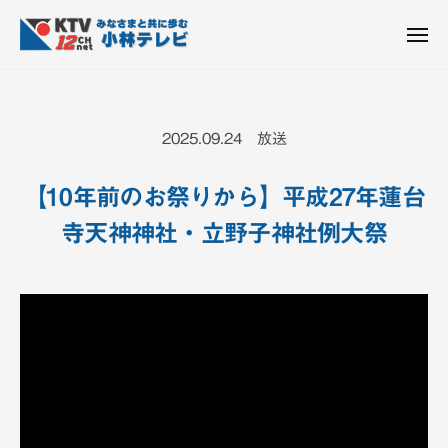
K
ュ
コ
T
ー
ン
メ
V
ニ
K
テ
皆
-
ュ
ー
ン
T
さ
1
ん
2
ツ
V
2025.09.24 放送
c
と
へ
-
h
共
ス
1
小
【10年前のお祭りから】平成27年蓮台
に
キ
2
林
歩
寺天神神社・立野子神社例大祭
ッ
c
テ
む
プ
h
レ
ビ
小
設
林
備
テ
レ
ビ
設