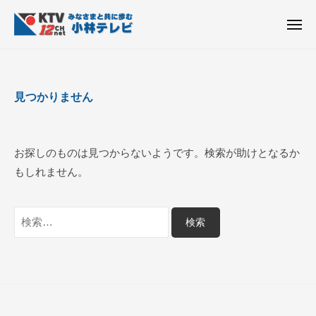
K
ュ
コ
T
ー
ン
メ
V
ニ
K
テ
皆
-
ュ
ー
ン
T
さ
1
ん
2
ツ
V
見つかりません
c
と
へ
-
h
共
ス
1
小
に
キ
2
林
お探しのものは見つからないようです。検索が助けとなるか
歩
ッ
c
テ
もしれません。
む
プ
h
レ
ビ
小
検
設
林
索:
備
テ
レ
ビ
設