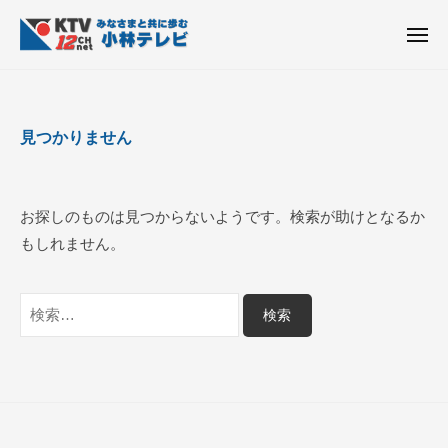
K
ュ
コ
T
ー
ン
メ
V
ニ
K
テ
皆
-
ュ
ー
ン
T
さ
1
ん
2
ツ
V
見つかりません
c
と
へ
-
h
共
ス
1
小
に
キ
2
林
お探しのものは見つからないようです。検索が助けとなるか
歩
ッ
c
テ
もしれません。
む
プ
h
レ
ビ
小
検
設
林
索:
備
テ
レ
ビ
設