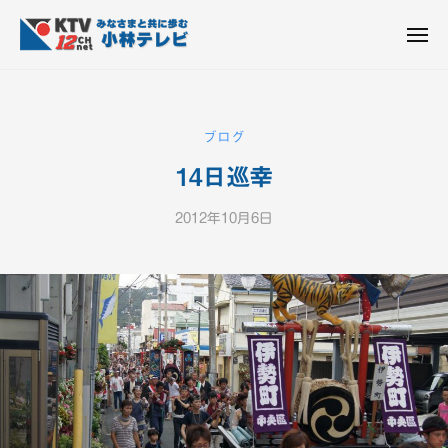
K
ュ
コ
T
ー
ン
メ
V
ニ
K
テ
皆
-
ュ
ー
ン
T
さ
1
ん
2
ツ
V
ブログ
c
と
へ
-
h
共
14日巡幸
ス
1
小
に
キ
2
林
歩
2012年10月6日
b
ッ
c
テ
む
y
プ
h
レ
K
ビ
小
T
設
V
林
備
-
テ
1
レ
2
ビ
c
設
h