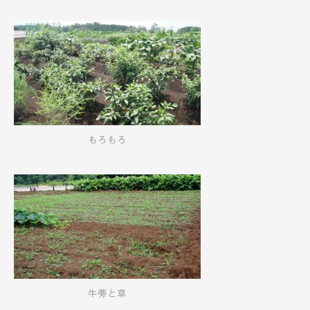
もろもろ
牛蒡と草