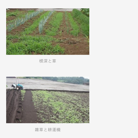
根深と草
雑草と耕運機