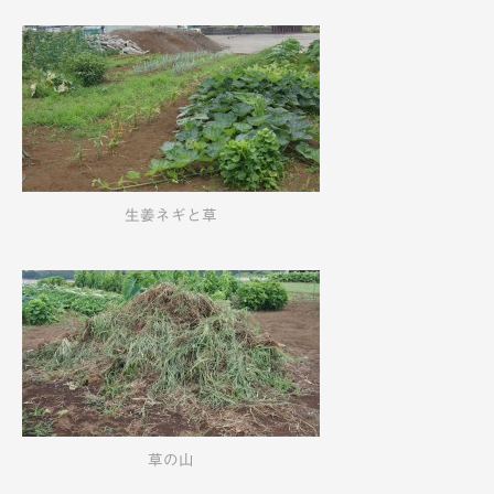
生姜ネギと草
草の山