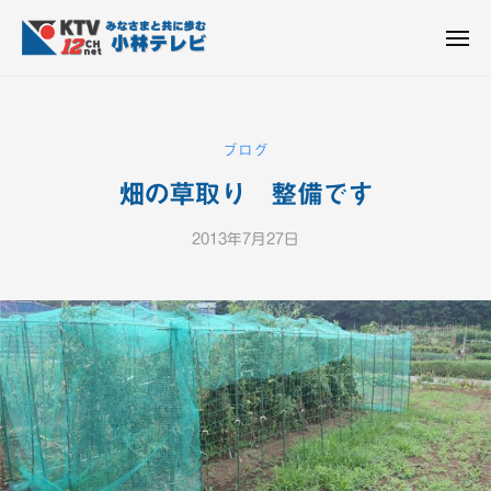
K
ュ
コ
T
ー
ン
メ
V
ニ
K
テ
皆
-
ュ
ー
ン
T
さ
1
ん
2
ツ
V
ブログ
c
と
へ
-
h
共
畑の草取り 整備です
ス
1
小
に
キ
2
林
歩
2013年7月27日
b
ッ
c
テ
む
y
プ
h
レ
K
ビ
小
T
設
V
林
備
-
テ
1
レ
2
ビ
c
設
h