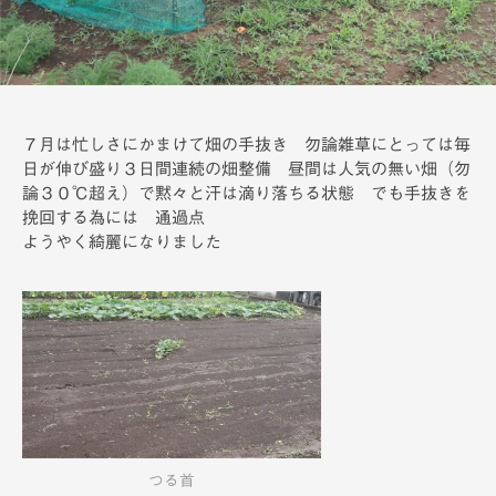
備
７月は忙しさにかまけて畑の手抜き 勿論雑草にとっては毎
日が伸び盛り３日間連続の畑整備 昼間は人気の無い畑（勿
論３０℃超え）で黙々と汗は滴り落ちる状態 でも手抜きを
挽回する為には 通過点
ようやく綺麗になりました
つる首