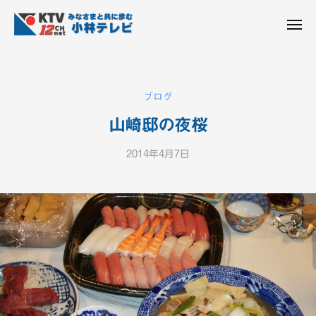
K
ュ
コ
T
ー
ン
メ
V
ニ
K
テ
皆
-
ュ
ー
ン
T
さ
1
ん
2
ツ
V
ブログ
c
と
へ
-
h
共
山崎邸の夜桜
ス
1
小
に
キ
2
林
歩
2014年4月7日
b
ッ
c
テ
む
y
プ
h
レ
K
ビ
小
T
設
V
林
備
-
テ
1
レ
2
ビ
c
設
h