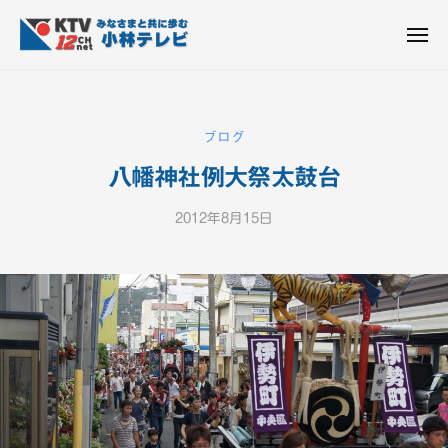
K
ュ
コ
T
ー
ン
メ
V
ニ
K
テ
皆
-
ュ
ー
ン
T
さ
1
ん
2
ツ
V
ブログ
c
と
へ
-
h
共
八幡神社例大祭太鼓台
ス
1
小
に
キ
2
林
歩
2012年8月15日
b
ッ
c
テ
む
y
プ
h
レ
K
ビ
小
T
設
V
林
備
-
テ
1
レ
2
ビ
c
設
h