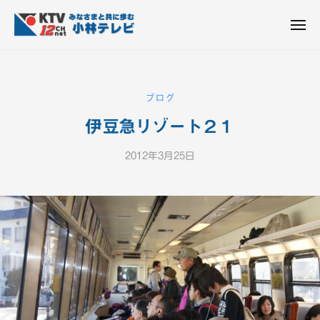
K
ュ
コ
T
ー
ン
メ
V
ニ
K
テ
皆
-
ュ
ー
ン
T
さ
1
ん
2
ツ
V
ブログ
c
と
へ
-
h
共
伊豆急リゾート２１
ス
1
小
に
キ
2
林
歩
2012年3月25日
b
ッ
c
テ
む
y
プ
h
レ
K
ビ
小
T
設
V
林
備
-
テ
1
レ
2
ビ
c
設
h