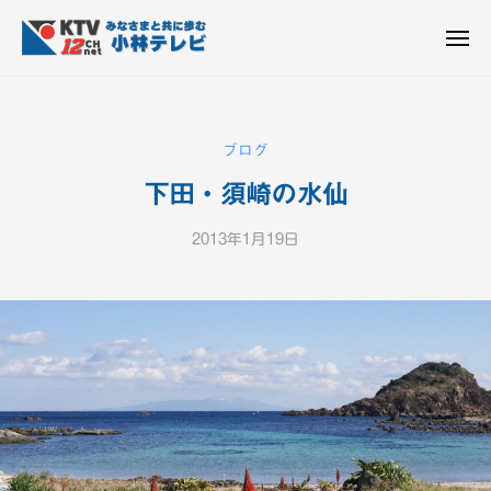
K
ュ
コ
T
ー
ン
メ
V
ニ
K
テ
皆
-
ュ
ー
ン
T
さ
1
ん
2
ツ
V
ブログ
c
と
へ
-
h
共
下田・須崎の水仙
ス
1
小
に
キ
2
林
歩
2013年1月19日
b
ッ
c
テ
む
y
プ
h
レ
K
ビ
小
T
設
V
林
備
-
テ
1
レ
2
ビ
c
設
h