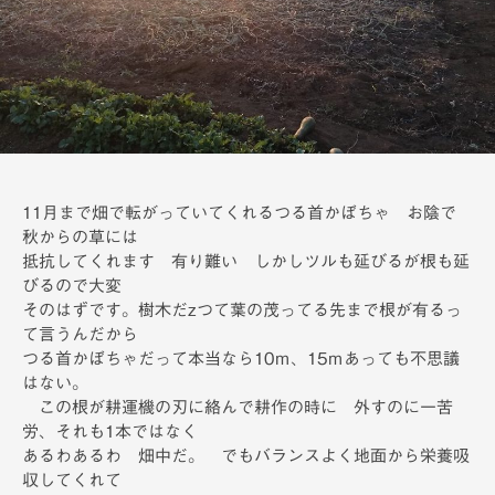
備
h
11月まで畑で転がっていてくれるつる首かぼちゃ お陰で
秋からの草には
抵抗してくれます 有り難い しかしツルも延びるが根も延
びるので大変
そのはずです。樹木だzつて葉の茂ってる先まで根が有るっ
て言うんだから
つる首かぼちゃだって本当なら10ｍ、15ｍあっても不思議
はない。
この根が耕運機の刃に絡んで耕作の時に 外すのに一苦
労、それも1本ではなく
あるわあるわ 畑中だ。 でもバランスよく地面から栄養吸
収してくれて