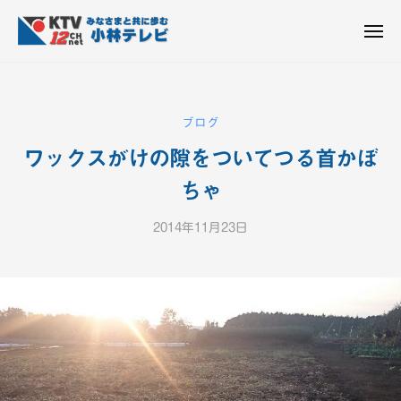
K
ュ
コ
T
ー
ン
メ
V
ニ
K
テ
皆
-
ュ
ー
ン
T
さ
1
ん
2
ツ
V
ブログ
c
と
へ
-
h
共
ワックスがけの隙をついてつる首かぼ
ス
1
小
に
キ
2
ちゃ
林
歩
ッ
c
テ
む
プ
2014年11月23日
b
h
レ
y
ビ
小
K
設
林
T
備
テ
V
レ
-
1
ビ
2
設
c