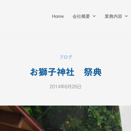
Home
会社概要
業務内容
ブログ
お獅子神社 祭典
2014年6月26日
b
y
K
T
V
-