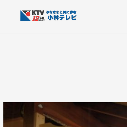
コ
T
ン
V
テ
-
K
皆
1
ン
さ
T
2
ツ
ん
V
c
へ
と
h
-
ス
共
小
1
キ
に
林
ッ
2
歩
テ
プ
c
む
レ
h
ビ
小
設
備
林
テ