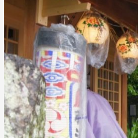
レ
ビ
設
備